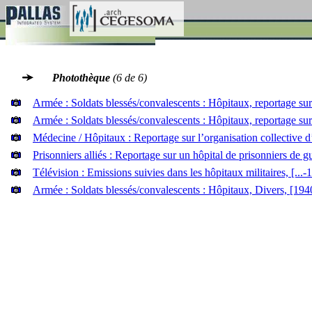
Photothèque
(6 de 6)
Armée : Soldats blessés/convalescents : Hôpitaux, reportage sur 
Armée : Soldats blessés/convalescents : Hôpitaux, reportage su
Médecine / Hôpitaux : Reportage sur l’organisation collective 
Prisonniers alliés : Reportage sur un hôpital de prisonniers de gu
Télévision : Emissions suivies dans les hôpitaux militaires, [...-
Armée : Soldats blessés/convalescents : Hôpitaux, Divers, [1940