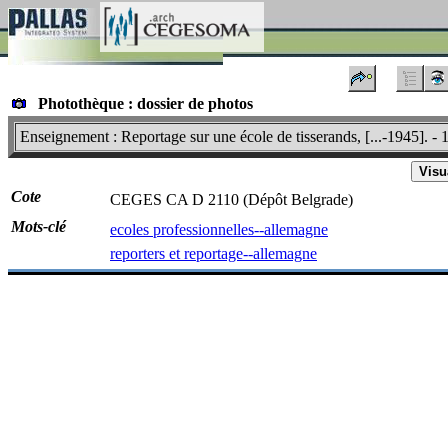
Photothèque : dossier de photos
Enseignement : Reportage sur une école de tisserands, [...-1945]. - 
Visu
Cote
CEGES CA D 2110 (Dépôt Belgrade)
Mots-clé
ecoles professionnelles--allemagne
reporters et reportage--allemagne