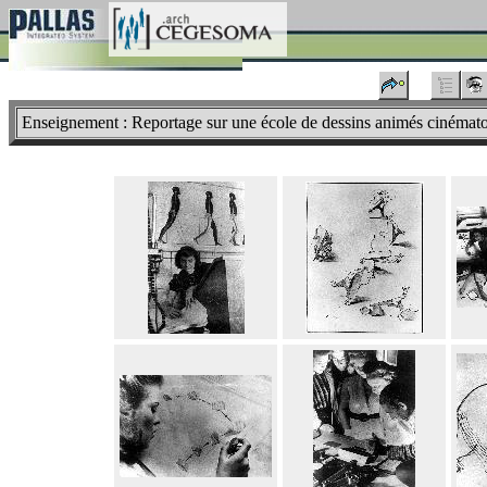
Enseignement : Reportage sur une école de dessins animés cinémato