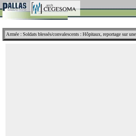
Armée : Soldats blessés/convalescents : Hôpitaux, reportage sur une