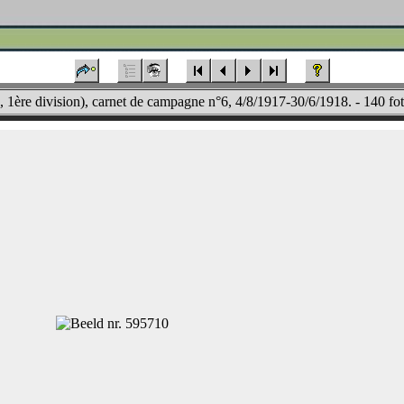
, 1ère division), carnet de campagne n°6, 4/8/1917-30/6/1918. - 140 fot