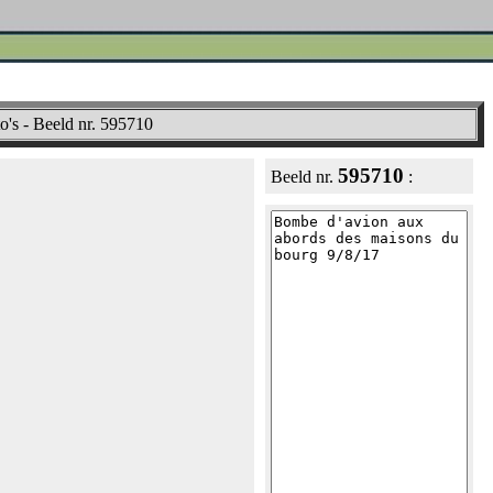
o's - Beeld nr. 595710
595710
Beeld nr.
: