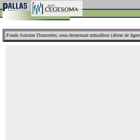
Fonds Antoine Dumortier, sous-lieutenant mitrailleur (4ème de ligne